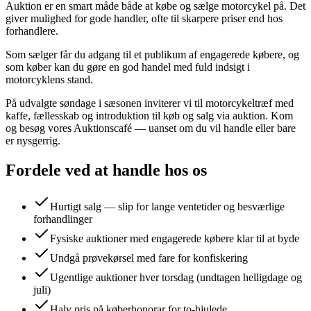
Auktion er en smart måde både at købe og sælge motorcykel på. Det
giver mulighed for gode handler, ofte til skarpere priser end hos
forhandlere.
Som sælger får du adgang til et publikum af engagerede købere, og
som køber kan du gøre en god handel med fuld indsigt i
motorcyklens stand.
På udvalgte søndage i sæsonen inviterer vi til motorcykeltræf med
kaffe, fællesskab og introduktion til køb og salg via auktion. Kom
og besøg vores Auktionscafé — uanset om du vil handle eller bare
er nysgerrig.
Fordele ved at handle hos os
Hurtigt salg — slip for lange ventetider og besværlige
forhandlinger
Fysiske auktioner med engagerede købere klar til at byde
Undgå prøvekørsel med fare for konfiskering
Ugentlige auktioner hver torsdag (undtagen helligdage og
juli)
Halv pris på køberhonorar for to-hjulede