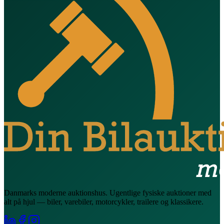
Danmarks moderne auktionshus. Ugentlige fysiske auktioner med
alt på hjul — biler, varebiler, motorcykler, trailere og klassikere.