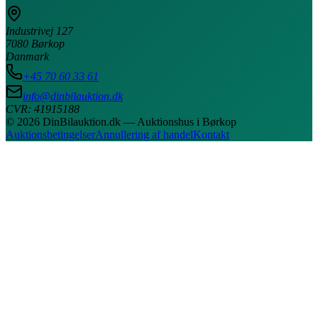
Industrivej 127
7080 Børkop
Danmark
+45 70 60 33 61
info@dinbilauktion.dk
CVR: 41915188
© 2026 DinBilauktion.dk — Auktionshus i Børkop
Auktionsbetingelser
Annullering af handel
Kontakt