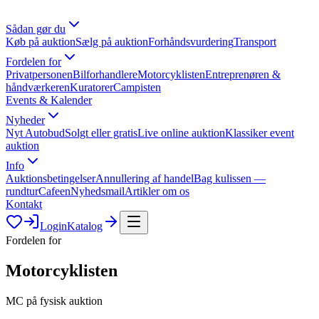
Sådan gør du
Køb på auktion
Sælg på auktion
Forhåndsvurdering
Transport
Fordelen for
Privatpersonen
Bilforhandlere
Motorcyklisten
Entreprenøren &
håndværkeren
Kuratorer
Campisten
Events & Kalender
Nyheder
Nyt Autobud
Solgt eller gratis
Live online auktion
Klassiker event
auktion
Info
Auktionsbetingelser
Annullering af handel
Bag kulissen —
rundtur
Cafeen
Nyhedsmail
Artikler om os
Kontakt
Login
Katalog
Fordelen for
Motorcyklisten
MC på fysisk auktion